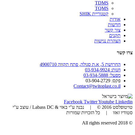
TDMS
TQMS
קטגוריית SHIK
אודות
חדשות
צור קשר
תקנים
הצהרת נגישות
צרו קשר
החרושת 5, א.ת סגולה, פתח תקווה 4900710
חנות: 03-934-9924
מפעל: 03-934-5888
פקס: 03-904-2729
Contact@twitoplast.co.il
Facebook
Twitter
Youtube
Linkedin
טויטופלסט 2016 © | נבנה ע"י באזי & Labass DC / עוצב ע"י
סטודיו זאזו | כל הזכויות שמורות
© 2018 All rights reserved