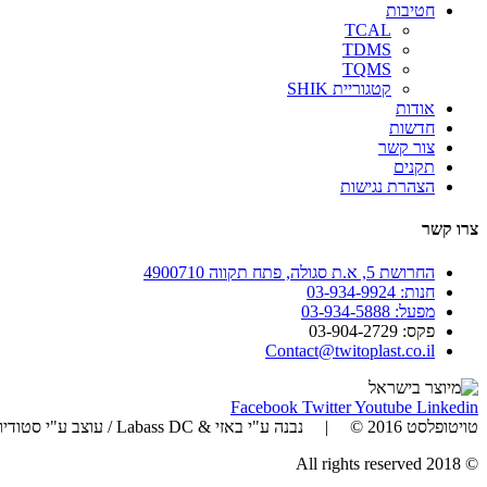
חטיבות
TCAL
TDMS
TQMS
קטגוריית SHIK
אודות
חדשות
צור קשר
תקנים
הצהרת נגישות
צרו קשר
החרושת 5, א.ת סגולה, פתח תקווה 4900710
חנות: 03-934-9924
מפעל: 03-934-5888
פקס: 03-904-2729
Contact@twitoplast.co.il
Facebook
Twitter
Youtube
Linkedin
טויטופלסט 2016 © | נבנה ע"י באזי & Labass DC / עוצב ע"י סטודיו זאזו | כל הזכויות שמורות
© 2018 All rights reserved