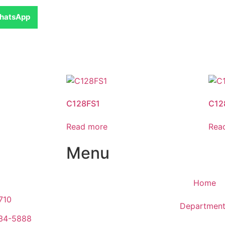
hatsApp
C128FS1
C12
Read more
Rea
Menu
Home
710
Department
934-5888