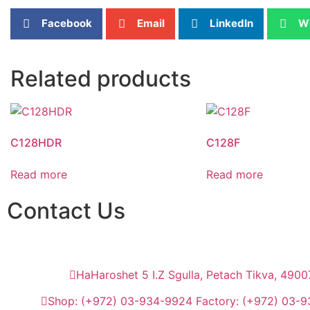
Facebook
Email
LinkedIn
W
Related products
C128HDR
C128F
Read more
Read more
Contact Us
HaHaroshet 5 I.Z Sgulla, Petach Tikva, 4900
Shop: (+972) 03-934-9924 Factory: (+972) 03-