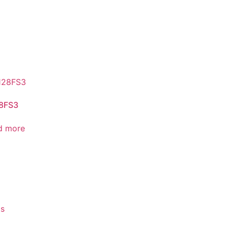
8FS3
d more
s