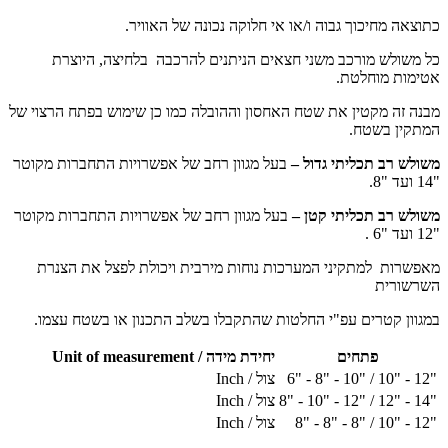
כתוצאה מחיכוך גבוה ו/או אי חלוקה נכונה של האוויר.
כל משולש מורכב משני חצאים הניתנים להרכבה בלחיצה, היוצרת
אטימות מוחלטת.
מבנה זה מקטין את שטח האחסון וההובלה כמו כן שימוש בפתח הרצוי של
המתקין בשטח.
משולש רב תכליתי גדול –
בעל מגוון רחב של אפשרויות התחברות מקוטר
"14 ועד "8.
משולש רב תכליתי קטן –
בעל מגוון רחב של אפשרויות התחברות מקוטר
"12 ועד "6 .
מאפשרות למתקיני המערכות נוחות מירבית ויכולת לפצל את הצנרת
השרשורית
במגוון קטרים עפ"י החלטות שהתקבלו בשלב התכנון או בשטח עצמו.
פתחים
יחידת מידה / Unit of measurement
"12 - "10 / "10 - "8 - "6
צול / Inch
"14 - "12 / "12 - "10 - "8
צול / Inch
"12 - "10 / "8 - "8 - "8
צול / Inch