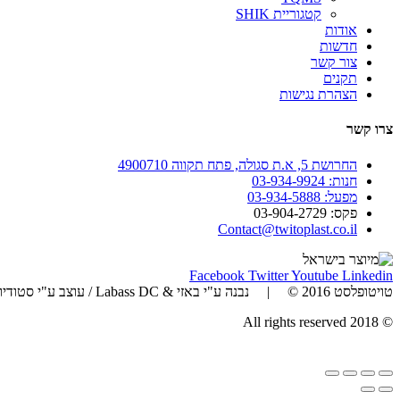
קטגוריית SHIK
אודות
חדשות
צור קשר
תקנים
הצהרת נגישות
צרו קשר
החרושת 5, א.ת סגולה, פתח תקווה 4900710
חנות: 03-934-9924
מפעל: 03-934-5888
פקס: 03-904-2729
Contact@twitoplast.co.il
Facebook
Twitter
Youtube
Linkedin
טויטופלסט 2016 © | נבנה ע"י באזי & Labass DC / עוצב ע"י סטודיו זאזו | כל הזכויות שמורות
© 2018 All rights reserved