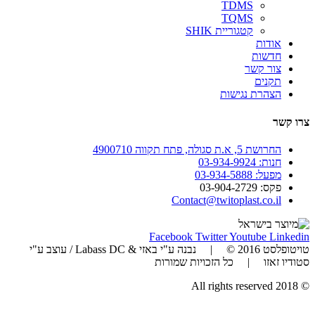
TDMS
TQMS
קטגוריית SHIK
אודות
חדשות
צור קשר
תקנים
הצהרת נגישות
צרו קשר
החרושת 5, א.ת סגולה, פתח תקווה 4900710
חנות: 03-934-9924
מפעל: 03-934-5888
פקס: 03-904-2729
Contact@twitoplast.co.il
Facebook
Twitter
Youtube
Linkedin
טויטופלסט 2016 © | נבנה ע"י באזי & Labass DC / עוצב ע"י
סטודיו זאזו | כל הזכויות שמורות
© 2018 All rights reserved