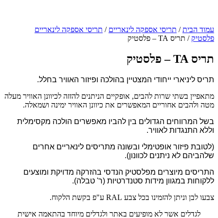
עמוד הבית
/
תריסי אספקה לינאריים
/
תריסי אספקה לינאריים
פלסטיק
/ תריס TA – פלסטיק
תריס TA – פלסטיק
תריס ליניארי ייחודי המצטיין בהולכה ופיזור האוויר בחלל.
מתאפיין בשתי שרות להבים, אופקיים הניתנים להזזה לכיוונן האוויר מעלה
מטה ולהבים אחוריים המאפשרים את כיוונן האוויר ימינה ושמאלה.
בשל המרווחים הגדולים בין להביו מאפשרים הולכה מקסימלית
וללא התנגדות לאוויר.
(לטובת פיזור אופטימלי ובשונה מתריסים לינאריים אחרים
שלהביהם לא ניתנים לכוונון).
התריסים מיוצרים מפלסטיק הנדסי בהזרקה מדויקת ומוצעים
ללקוחות במגוון מידות סטנדרטיות (ר' טבלה).
צבעו לבן וניתן להזמינו בכל צבע RAL ע"פ בקשת הלקוח.
לגדלים אשר לא מופיעים באתר ולגדלים מיוחד בהתאמה אישית