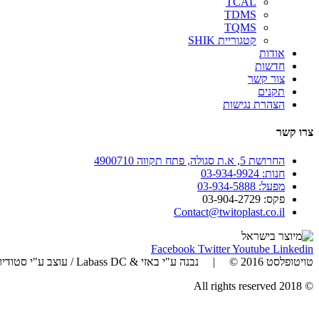
TCAL
TDMS
TQMS
קטגוריית SHIK
אודות
חדשות
צור קשר
תקנים
הצהרת נגישות
צרו קשר
החרושת 5, א.ת סגולה, פתח תקווה 4900710
חנות: 03-934-9924
מפעל: 03-934-5888
פקס: 03-904-2729
Contact@twitoplast.co.il
Facebook
Twitter
Youtube
Linkedin
טויטופלסט 2016 © | נבנה ע"י באזי & Labass DC / עוצב ע"י סטודיו זאזו | כל הזכויות שמורות
© 2018 All rights reserved