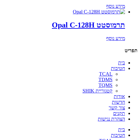
מידע נוסף
תרמוסטט Opal C-128H
מידע נוסף
תפריט
בית
חטיבות
TCAL
TDMS
TQMS
קטגוריית SHIK
אודות
חדשות
צור קשר
תקנים
הצהרת נגישות
בית
חטיבות