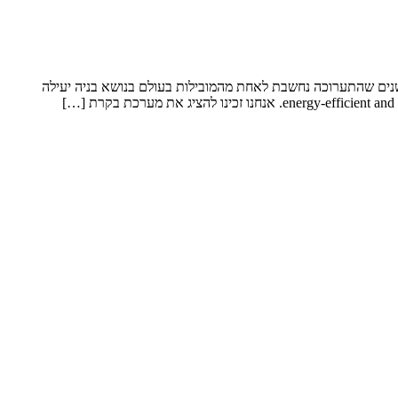
ש ינואר 2020 נערכה התערוכה היוקרתית "Klimahouse Expo" באיטליה. זה כבר כמה שנים שהתערוכה נחשבת לאחת מהמובילות בעולם בנושא בניה יעילה