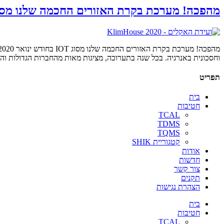
מהפכה! מערכת בקרת האזורים החכמה שלנו מסוג T
וחסכונית באנרגיה. בכל שנה בתערוכה, מציגות מאות מהחברות הגדולות והמוכרות בעולם את החידושים הכי מדוברים בנושא uction
תפריט
בית
חטיבות
TCAL
TDMS
TQMS
קטגוריית SHIK
אודות
חדשות
צור קשר
תקנים
הצהרת נגישות
בית
חטיבות
TCAL